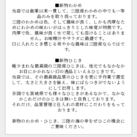
■新物わかめ
当店では創業以来一貫して、三陸産わかめの中でも一等
品のみを取り扱っております。
三陸のわかめは色、そして風味が良く、しかも肉厚なた
めにわかめの味わいがはっきりとした味覚が特徴です。
肉厚で色、風味が良く水で戻しても溶けることはありま
せん。お味噌汁やサラダに最適です。
口に入れたとき感じる爽やかな風味は三陸産ならではで
す。
■新物ひじき
極少まれな最高級の三陸産ひじきは、地元でもなかなか
お目にかかれない幻の逸品といえるひじきです。
当店では、その最高級品質のひじきを更に手作業で選定
して、太さと大きさを揃え、味にばらつきがでないよう
にして出荷します。
全国でも宮城県でも様々なひじきがあるなかで、なかな
かこれだけのひじきは無いと自負しております。
それだけ、品質管理と仕入れの素材にこだわりをもって
おります。
新物のわかめ・ひじき、三陸の海の幸をぜひこの機会に
ご賞味ください。