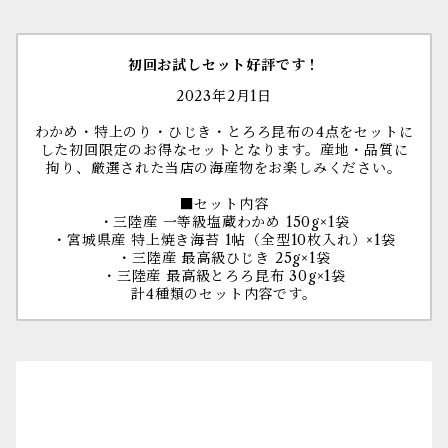
初回お試しセット好評です！
2023年2月1日
わかめ・特上のり・ひじき・とろろ昆布の4点をセットに
した初回限定のお得なセットとなります。産地・品質に
拘り、厳選された当店の海産物をお楽しみください。
■セット内容
・三陸産 一等級塩蔵わかめ 150g×1袋
・宮城県産 特上焼き海苔 1帖（全型10枚入れ）×1袋
・三陸産 最高級ひじき 25g×1袋
・三陸産 最高級とろろ昆布 30g×1袋
計4種類のセット内容です。