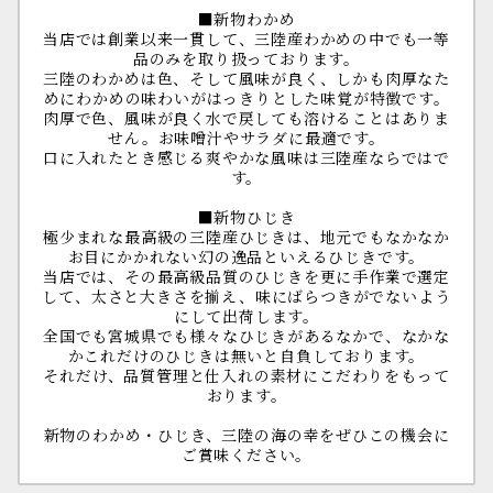
■新物わかめ
当店では創業以来一貫して、三陸産わかめの中でも一等
品のみを取り扱っております。
三陸のわかめは色、そして風味が良く、しかも肉厚なた
めにわかめの味わいがはっきりとした味覚が特徴です。
肉厚で色、風味が良く水で戻しても溶けることはありま
せん。お味噌汁やサラダに最適です。
口に入れたとき感じる爽やかな風味は三陸産ならではで
す。
■新物ひじき
極少まれな最高級の三陸産ひじきは、地元でもなかなか
お目にかかれない幻の逸品といえるひじきです。
当店では、その最高級品質のひじきを更に手作業で選定
して、太さと大きさを揃え、味にばらつきがでないよう
にして出荷します。
全国でも宮城県でも様々なひじきがあるなかで、なかな
かこれだけのひじきは無いと自負しております。
それだけ、品質管理と仕入れの素材にこだわりをもって
おります。
新物のわかめ・ひじき、三陸の海の幸をぜひこの機会に
ご賞味ください。