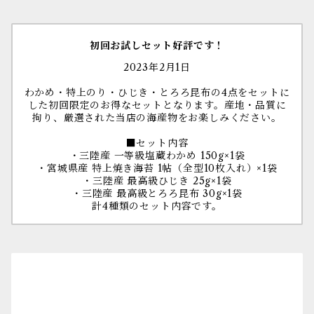
初回お試しセット好評です！
2023年2月1日
わかめ・特上のり・ひじき・とろろ昆布の4点をセットに
した初回限定のお得なセットとなります。産地・品質に
拘り、厳選された当店の海産物をお楽しみください。
■セット内容
・三陸産 一等級塩蔵わかめ 150g×1袋
・宮城県産 特上焼き海苔 1帖（全型10枚入れ）×1袋
・三陸産 最高級ひじき 25g×1袋
・三陸産 最高級とろろ昆布 30g×1袋
計4種類のセット内容です。